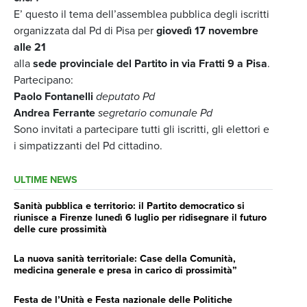
E’ questo il tema dell’assemblea pubblica degli iscritti
organizzata dal Pd di Pisa per
giovedì 17 novembre
alle 21
alla
sede provinciale del Partito in via Fratti 9 a Pisa
.
Partecipano:
Paolo Fontanelli
deputato Pd
Andrea Ferrante
segretario comunale Pd
Sono invitati a partecipare tutti gli iscritti, gli elettori e
i simpatizzanti del Pd cittadino.
ULTIME NEWS
Sanità pubblica e territorio: il Partito democratico si
riunisce a Firenze lunedì 6 luglio per ridisegnare il futuro
delle cure prossimità
La nuova sanità territoriale: Case della Comunità,
medicina generale e presa in carico di prossimità”
Festa de l’Unità e Festa nazionale delle Politiche