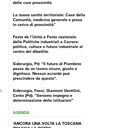
delle cure prossimità
La nuova sanità territoriale: Case della
Comunità, medicina generale e presa
in carico di prossimità”
Festa de l’Unità e Festa nazionale
delle Politiche industriali a Carrara:
politica, cultura e futuro industriale al
centro del dibattito
Siderurgia, Pd: “Il futuro di Piombino
passa da un lavoro sicuro, giusto e
dignitoso. Nessun accordo può
prescindere da questo”.
e,
Siderurgia, Fossi, Giannoni Gentilini,
Cento (Pd): “Servono impegno e
determinazione delle istituzioni”
AGENDA
‘ANCORA UNA VOLTA LA TOSCANA