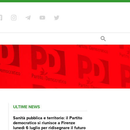
ULTIME NEWS
Sanità pubblica e territorio: il Partito
democratico si riunisce a Firenze
lunedì 6 luglio per ridisegnare il futuro