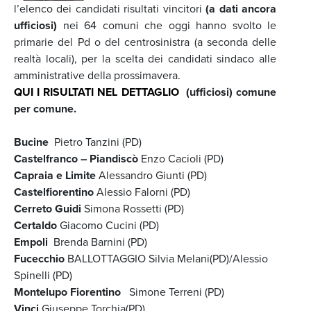
l’elenco dei candidati risultati vincitori
(a dati ancora
ufficiosi)
nei 64 comuni che oggi hanno svolto le
primarie del Pd o del centrosinistra (a seconda delle
realtà locali), per la scelta dei candidati sindaco alle
amministrative della prossimavera.
QUI I RISULTATI NEL DETTAGLIO
(ufficiosi) comune
per comune.
Bucine
Pietro Tanzini (PD)
Castelfranco – Piandiscò
Enzo Cacioli (PD)
Capraia e Limite
Alessandro Giunti (PD)
Castelfiorentino
Alessio Falorni (PD)
Cerreto Guidi
Simona Rossetti (PD)
Certaldo
Giacomo Cucini (PD)
Empoli
Brenda Barnini (PD)
Fucecchio
BALLOTTAGGIO Silvia Melani(PD)/Alessio
Spinelli (PD)
Montelupo
Fiorentino
Simone Terreni (PD)
Vinci
Giuseppe Torchia(PD)