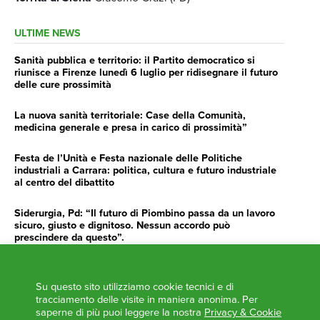
ULTIME NEWS
Sanità pubblica e territorio: il Partito democratico si
riunisce a Firenze lunedì 6 luglio per ridisegnare il futuro
delle cure prossimità
La nuova sanità territoriale: Case della Comunità,
medicina generale e presa in carico di prossimità”
Festa de l’Unità e Festa nazionale delle Politiche
industriali a Carrara: politica, cultura e futuro industriale
al centro del dibattito
Siderurgia, Pd: “Il futuro di Piombino passa da un lavoro
sicuro, giusto e dignitoso. Nessun accordo può
prescindere da questo”.
Siderurgia, Fossi, Giannoni Gentilini, Cento (Pd): “Servono
impegno e determinazione delle istituzioni”
Su questo sito utilizziamo cookie tecnici e di
tracciamento delle visite in maniera anonima. Per
AGENDA
saperne di più puoi leggere la nostra
Privacy & Cookie