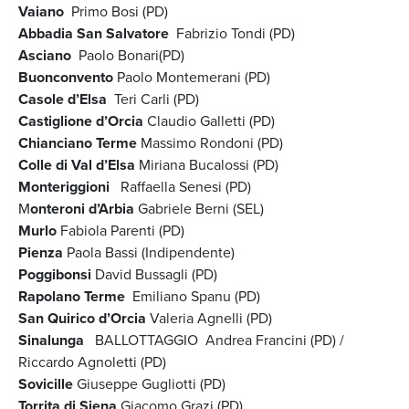
Vaiano
Primo Bosi (PD)
Abbadia
San Salvatore
Fabrizio Tondi (PD)
Asciano
Paolo Bonari(PD)
Buonconvento
Paolo Montemerani (PD)
Casole d’Elsa
Teri Carli (PD)
Castiglione d’Orcia
Claudio Galletti (PD)
Chianciano Terme
Massimo Rondoni (PD)
Colle di Val d’Elsa
Miriana Bucalossi (PD)
Monteriggioni
Raffaella Senesi (PD)
M
onteroni d’Arbia
Gabriele Berni (SEL)
Murlo
Fabiola Parenti (PD)
Pienza
Paola Bassi (Indipendente)
Poggibonsi
David Bussagli (PD)
Rapolano Terme
Emiliano Spanu (PD)
San Quirico d’Orcia
Valeria Agnelli (PD)
Sinalunga
BALLOTTAGGIO Andrea Francini (PD) /
Riccardo Agnoletti (PD)
Sovicille
Giuseppe Gugliotti (PD)
Torrita di Siena
Giacomo Grazi (PD)