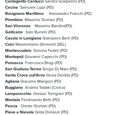
Castagento Carducci
Sandra Scarpellini (PD)
Cecina
Samuele Lippi (PD)
Rosignano Marittimo
Alessandro Franchi (PD)
Piombino
Massimo Giuliani (PD)
San Vincenzo
Massimo Bandini(PD)
Gallicano
Italo Burrelli (PD)
Casola in Lunigiana
Giampiero Berti (PD)
Calci
Massimiliano Ghimenti (SEL)
Montescudaio
Simona Fedeli (PD)
Montopoli
Giovanni Capecchi (PD)
Ponsacco
Francesca Brogi (PD)
San Giuliano Terme
Sergio Di Maio (PD)
Santa Croce sull’Arno
Giulia Deidda (PD)
Agliana
Giacomo Mangoni (PD)
Buggiano
Andrea Taddei (Civico)
Lamporecchio
Alessio Torrigiani (PD)
Montale
Ferdinando Betti (PD)
Pescia
Oreste Giurlani (PD)
Pieve a Nievole
Gilda Diolaiuti (PD)