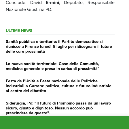
Conclude: David
Ermini
, Deputato, Responsabile
Nazionale Giustizia PD.
ULTIME NEWS
Sanità pubblica e territorio: il Partito democratico si
riunisce a Firenze lunedì 6 luglio per ridisegnare il futuro
delle cure prossimità
La nuova sanità territoriale: Case della Comunità,
medicina generale e presa in carico di prossimità”
Festa de l’Unità e Festa nazionale delle Politiche
industriali a Carrara: politica, cultura e futuro industriale
al centro del dibattito
Siderurgia, Pd: “Il futuro di Piombino passa da un lavoro
sicuro, giusto e dignitoso. Nessun accordo può
prescindere da questo”.
Siderurgia, Fossi, Giannoni Gentilini, Cento (Pd): “Servono