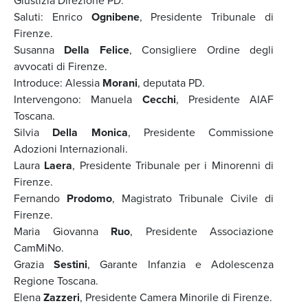
Giustizia Direzione PD.
Saluti: Enrico
Ognibene
, Presidente Tribunale di
Firenze.
Susanna
Della Felice
, Consigliere Ordine degli
avvocati di Firenze.
Introduce: Alessia
Morani
, deputata PD.
Intervengono: Manuela
Cecchi
, Presidente AIAF
Toscana.
Silvia
Della Monica
, Presidente Commissione
Adozioni Internazionali.
Laura
Laera
, Presidente Tribunale per i Minorenni di
Firenze.
Fernando
Prodomo
, Magistrato Tribunale Civile di
Firenze.
Maria Giovanna
Ruo
, Presidente Associazione
CamMiNo.
Grazia
Sestini
, Garante Infanzia e Adolescenza
Regione Toscana.
Elena
Zazzeri
, Presidente Camera Minorile di Firenze.