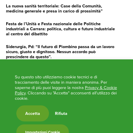
La nuova sanità territoriale: Case della Comunità,
medicina generale e presa in carico di prossimità”
Festa de l’Unità e Festa nazionale delle Politiche
industriali a Carrara: politica, cultura e futuro industriale
al centro del dibattito
Siderurgia, Pd: “Il futuro di Piombino passa da un lavoro
sicuro, giusto e dignitoso. Nessun accordo può
prescindere da questo”.
Siderurgia, Fossi, Giannoni Gentilini, Cento (Pd): “Servono
impegno e determinazione delle istituzioni”
Su questo sito utilizziamo cookie tecnici e di
tracciamento delle visite in maniera anonima. Per
AGENDA
saperne di più puoi leggere la nostra
Privacy & Cookie
Policy
. Cliccando su "Accetta" acconsenti all'utilizzo dei
cookie.
‘ANCORA UNA VOLTA LA TOSCANA TRACCIA LA
ROTTA’
L’ITALIA BOCCIATA DALL’UE
Accetta
Rifiuta
Feste Unità in Toscana 2024
Zone Logistiche Semplificate – Un’occasione da cogliere
Impostazioni Cookie