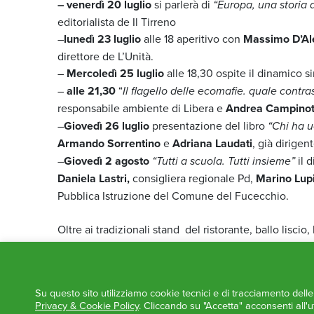
– venerdì 20 luglio
si parlerà di
“Europa, una storia 
editorialista de Il Tirreno
–
lunedì 23 luglio
alle 18 aperitivo con
Massimo D’A
direttore de L’Unità.
–
Mercoledì 25 luglio
alle 18,30 ospite il dinamico 
–
alle 21,30
“
Il flagello delle ecomafie. quale contra
responsabile ambiente di Libera e
Andrea Campinot
–
Giovedì 26 luglio
presentazione del libro
“Chi ha u
Armando Sorrentino
e
Adriana Laudati
, già dirigent
–
Giovedì 2 agosto
“Tutti a scuola. Tutti insieme”
il d
Daniela Lastri,
consigliera regionale Pd,
Marino Lup
Pubblica Istruzione del Comune del Fucecchio.
Oltre ai tradizionali stand del ristorante, ballo liscio
quale sono in programma 20 concerti di gruppi musica
Fest dove si esibiranno i Nobraino e Le Bestie rare
2010 del premio per la miglior interpretazione masch
Su questo sito utilizziamo cookie tecnici e di tracciamento dell
Per info e programma completo
clicca qui
Privacy & Cookie Policy
. Cliccando su "Accetta" acconsenti all'ut