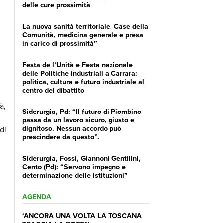
delle cure prossimità
La nuova sanità territoriale: Case della
Comunità, medicina generale e presa
in carico di prossimità”
Festa de l’Unità e Festa nazionale
delle Politiche industriali a Carrara:
politica, cultura e futuro industriale al
centro del dibattito
à,
Siderurgia, Pd: “Il futuro di Piombino
passa da un lavoro sicuro, giusto e
dignitoso. Nessun accordo può
di
prescindere da questo”.
Siderurgia, Fossi, Giannoni Gentilini,
Cento (Pd): “Servono impegno e
determinazione delle istituzioni”
AGENDA
‘ANCORA UNA VOLTA LA TOSCANA