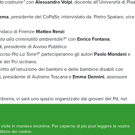
da costruire”
con
Alessandro Volpi
, docente all’Università di Pisa
lema
, presidente del CoPaSir, intervistato da Pietro Spataro, vice
sindaco di Firenze
Matteo Renzi
sto alla criminalità ambientale
?” con
Enrico Fontana
,
i
, presidente di Avviso Pubblico
cciso Pio La Torre?
” parteciperanno gli autori
Paolo Mondani
e
e del Pci siciliano.
iritto all’istruzione dei bambini e delle bambine disabili con
i
, presidente di Autismo Toscana e
Emma Donnini
, assessore
, libreria, vi sarà uno spazio organizzato dai giovani del Pd, nel
li locali, un torneo di play station e venerdì 3 Agosto il Paddo
, gruppo che ha come cantante l’attore Elio Germano, vincitore n
ile al Festival del cinema di Cannes.
e visite in maniera anonima. Per saperne di più puoi leggere la nostra
ilizzo dei cookie.