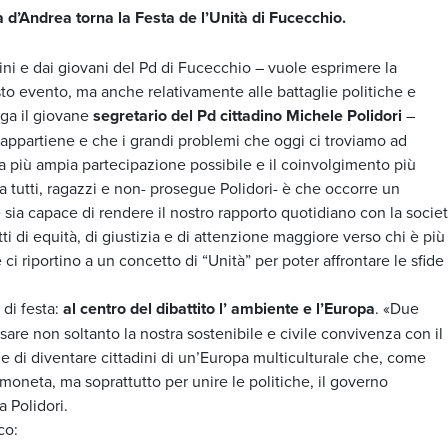
 d’Andrea torna la Festa de l’Unità di Fucecchio.
tini e dai giovani del Pd di Fucecchio – vuole esprimere la
to evento, ma anche relativamente alle battaglie politiche e
ga il giovane
segretario del Pd cittadino Michele Polidori
–
appartiene e che i grandi problemi che oggi ci troviamo ad
 la più ampia partecipazione possibile e il coinvolgimento più
e a tutti, ragazzi e non- prosegue Polidori- è che occorre un
sia capace di rendere il nostro rapporto quotidiano con la societ
etti di equità, di giustizia e di attenzione maggiore verso chi è più
 ci riportino a un concetto di “Unità” per poter affrontare le sfide 
 di festa:
al centro del dibattito l’ ambiente e l’Europa
. «Due
asare non soltanto la nostra sostenibile e civile convivenza con il
e di diventare cittadini di un’Europa multiculturale che, come
 moneta, ma soprattutto per unire le politiche, il governo
a Polidori.
co: