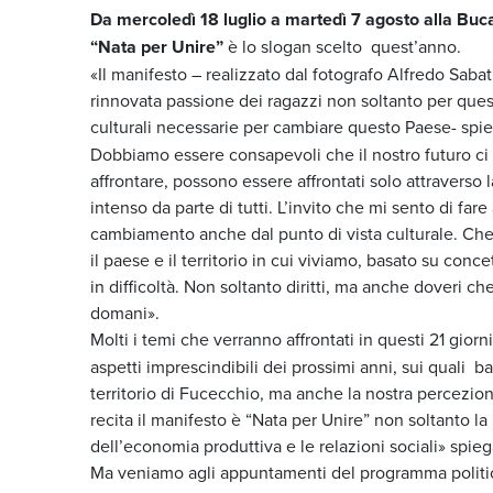
Da mercoledì 18 luglio a martedì 7 agosto alla Buca
“Nata per Unire”
è lo slogan scelto quest’anno.
«Il manifesto – realizzato dal fotografo Alfredo Saba
rinnovata passione dei ragazzi non soltanto per ques
culturali necessarie per cambiare questo Paese- spie
Dobbiamo essere consapevoli che il nostro futuro ci 
affrontare, possono essere affrontati solo attraverso
intenso da parte di tutti. L’invito che mi sento di far
cambiamento anche dal punto di vista culturale. Che 
il paese e il territorio in cui viviamo, basato su conc
in difficoltà. Non soltanto diritti, ma anche doveri che
domani».
Molti i temi che verranno affrontati in questi 21 giorni
aspetti imprescindibili dei prossimi anni, sui quali b
territorio di Fucecchio, ma anche la nostra percezion
recita il manifesto è “Nata per Unire” non soltanto la
dell’economia produttiva e le relazioni sociali» spieg
Ma veniamo agli appuntamenti del programma politi