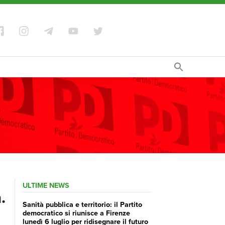
ULTIME NEWS
.
Sanità pubblica e territorio: il Partito
democratico si riunisce a Firenze
lunedì 6 luglio per ridisegnare il futuro