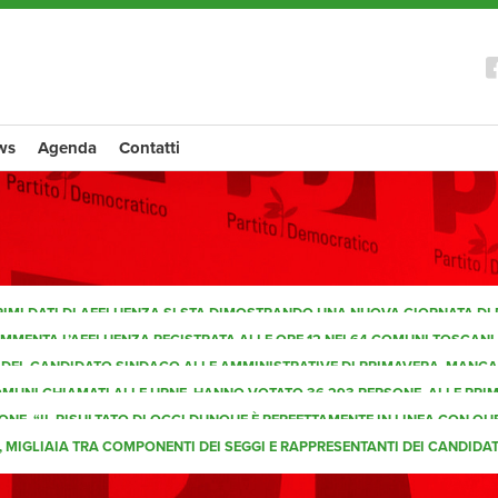
ws
Agenda
Contatti
 PRIMI DATI DI AFFLUENZA SI STA DIMOSTRANDO UNA NUOVA GIORNATA DI
ENTA L’AFFLUENZA REGISTRATA ALLE ORE 12 NEI 64 COMUNI TOSCANI I
A DEL CANDIDATO SINDACO ALLE AMMINISTRATIVE DI PRIMAVERA. MANCA
COMUNI CHIAMATI ALLE URNE, HANNO VOTATO 36 293 PERSONE. ALLE PRIM
NE. “IL RISULTATO DI OGGI DUNQUE È PERFETTAMENTE IN LINEA CON QUE
 MIGLIAIA TRA COMPONENTI DEI SEGGI E RAPPRESENTANTI DEI CANDIDAT