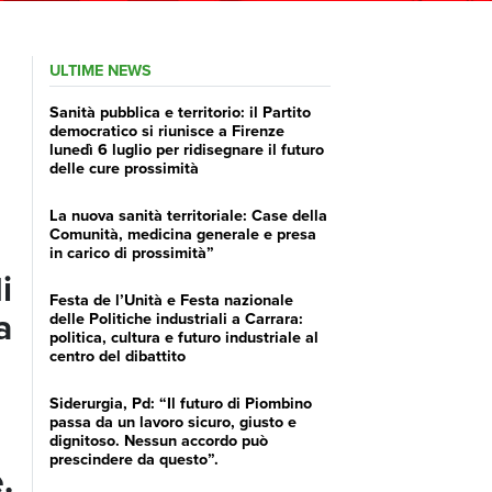
ULTIME NEWS
Sanità pubblica e territorio: il Partito
democratico si riunisce a Firenze
lunedì 6 luglio per ridisegnare il futuro
delle cure prossimità
La nuova sanità territoriale: Case della
Comunità, medicina generale e presa
in carico di prossimità”
i
Festa de l’Unità e Festa nazionale
a
delle Politiche industriali a Carrara:
politica, cultura e futuro industriale al
centro del dibattito
Siderurgia, Pd: “Il futuro di Piombino
passa da un lavoro sicuro, giusto e
dignitoso. Nessun accordo può
prescindere da questo”.
.