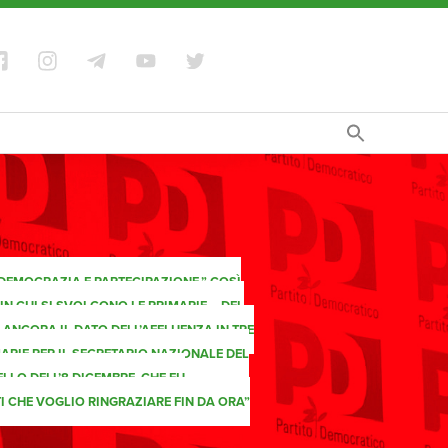
 DEMOCRAZIA E PARTECIPAZIONE.” COSÌ
N CUI SI SVOLGONO LE PRIMARIE – DEL
 ANCORA IL DATO DELL’AFFLUENZA IN TRE
ARIE PER IL SEGRETARIO NAZIONALE DEL
LLO DELL’8 DICEMBRE, CHE FU
I CHE VOGLIO RINGRAZIARE FIN DA ORA”