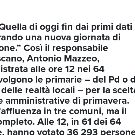
uella di oggi fin dai primi dati
trando una nuova giornata di
ne.” Così il responsabile
scano, Antonio Mazzeo,
strata alle ore 12 nei 64
volgono le primarie – del Pd o d
elle realtà locali – per la scelt
e amministrative di primavera.
affluenza in tre comuni, ma il
pleto. Alle 12, in 61 dei 64
e, hanno votato 36 293 persone