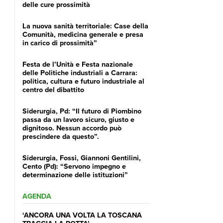
delle cure prossimità
La nuova sanità territoriale: Case della
Comunità, medicina generale e presa
in carico di prossimità”
Festa de l’Unità e Festa nazionale
delle Politiche industriali a Carrara:
politica, cultura e futuro industriale al
centro del dibattito
Siderurgia, Pd: “Il futuro di Piombino
passa da un lavoro sicuro, giusto e
dignitoso. Nessun accordo può
prescindere da questo”.
Siderurgia, Fossi, Giannoni Gentilini,
Cento (Pd): “Servono impegno e
determinazione delle istituzioni”
AGENDA
‘ANCORA UNA VOLTA LA TOSCANA