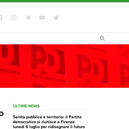
ULTIME NEWS
o
Sanità pubblica e territorio: il Partito
democratico si riunisce a Firenze
lunedì 6 luglio per ridisegnare il futuro