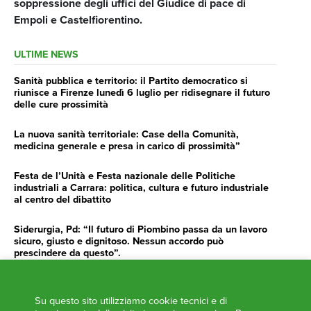
soppressione degli uffici del Giudice di pace di
Empoli e Castelfiorentino.
ULTIME NEWS
Sanità pubblica e territorio: il Partito democratico si
riunisce a Firenze lunedì 6 luglio per ridisegnare il futuro
delle cure prossimità
La nuova sanità territoriale: Case della Comunità,
medicina generale e presa in carico di prossimità”
Festa de l’Unità e Festa nazionale delle Politiche
industriali a Carrara: politica, cultura e futuro industriale
al centro del dibattito
Siderurgia, Pd: “Il futuro di Piombino passa da un lavoro
sicuro, giusto e dignitoso. Nessun accordo può
prescindere da questo”.
Siderurgia, Fossi, Giannoni Gentilini, Cento (Pd): “Servono
impegno e determinazione delle istituzioni”
Su questo sito utilizziamo cookie tecnici e di