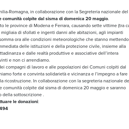
Emilia-Romagna, in collaborazione con la Segreteria nazionale del
le comunità colpite dal sisma di domenica 20 maggio
.
to le province di Modena e Ferrara, causando sette vittime (tra c
 migliaia di sfollati e ingenti danni alle abitazioni, agli impianti
 si somma ora alle condizioni meteorologiche che stanno mettendo
mediata delle istituzioni e della protezione civile, insieme alla
cittadinanza e dalle realtà produttive e associative dell’intera
inti e non ci arrendiamo.
 dei compagni di lavoro e alle popolazioni dei Comuni colpiti dal
amo forte e convinta solidarietà e vicinanza e l’impegno a fare 
lla ricostruzione. In collaborazione con la segreteria nazionale de
elle comunità colpite dal sisma di domenica 20 maggio e saranno
o della sottoscrizione .
ettuare le donazioni
:
 494