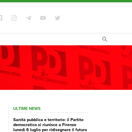
ULTIME NEWS
Sanità pubblica e territorio: il Partito
democratico si riunisce a Firenze
lunedì 6 luglio per ridisegnare il futuro