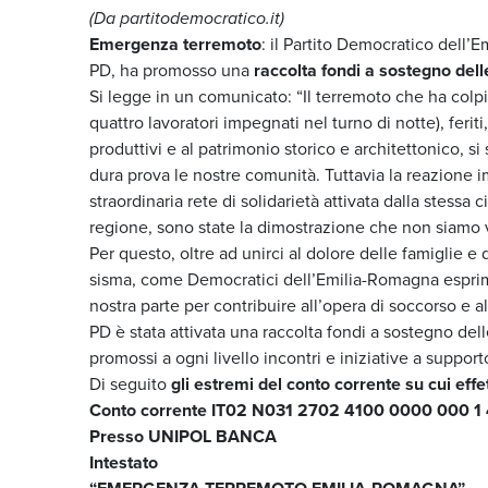
(Da partitodemocratico.it)
Emergenza terremoto
: il Partito Democratico dell’
PD, ha promosso una
raccolta fondi a sostegno del
Si legge in un comunicato: “Il terremoto che ha colpi
quattro lavoratori impegnati nel turno di notte), feriti,
produttivi e al patrimonio storico e architettonico,
dura prova le nostre comunità. Tuttavia la reazione im
straordinaria rete di solidarietà attivata dalla stessa 
regione, sono state la dimostrazione che non siamo v
Per questo, oltre ad unirci al dolore delle famiglie e
sisma, come Democratici dell’Emilia-Romagna esprimi
nostra parte per contribuire all’opera di soccorso e a
PD è stata attivata una raccolta fondi a sostegno d
promossi a ogni livello incontri e iniziative a support
Di seguito
gli estremi del conto corrente su cui eff
Conto corrente IT02 N031 2702 4100 0000 000 1
Presso UNIPOL BANCA
Intestato