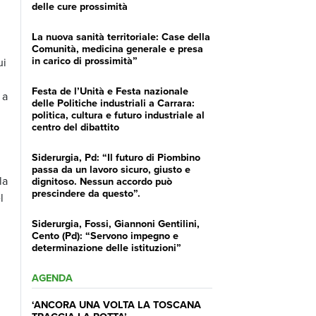
delle cure prossimità
La nuova sanità territoriale: Case della
Comunità, medicina generale e presa
in carico di prossimità”
ui
Festa de l’Unità e Festa nazionale
 a
delle Politiche industriali a Carrara:
politica, cultura e futuro industriale al
centro del dibattito
Siderurgia, Pd: “Il futuro di Piombino
passa da un lavoro sicuro, giusto e
la
dignitoso. Nessun accordo può
prescindere da questo”.
l
Siderurgia, Fossi, Giannoni Gentilini,
Cento (Pd): “Servono impegno e
determinazione delle istituzioni”
AGENDA
‘ANCORA UNA VOLTA LA TOSCANA