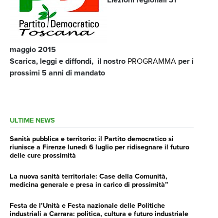
maggio 2015
Scarica, leggi e diffondi, il nostro
PROGRAMMA
per i
prossimi 5 anni di mandato
ULTIME NEWS
Sanità pubblica e territorio: il Partito democratico si
riunisce a Firenze lunedì 6 luglio per ridisegnare il futuro
delle cure prossimità
La nuova sanità territoriale: Case della Comunità,
medicina generale e presa in carico di prossimità”
Festa de l’Unità e Festa nazionale delle Politiche
industriali a Carrara: politica, cultura e futuro industriale