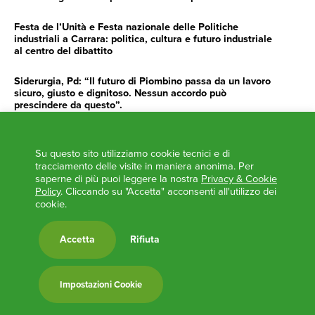
Festa de l’Unità e Festa nazionale delle Politiche
industriali a Carrara: politica, cultura e futuro industriale
al centro del dibattito
Siderurgia, Pd: “Il futuro di Piombino passa da un lavoro
sicuro, giusto e dignitoso. Nessun accordo può
prescindere da questo”.
Siderurgia, Fossi, Giannoni Gentilini, Cento (Pd): “Servono
impegno e determinazione delle istituzioni”
Su questo sito utilizziamo cookie tecnici e di
tracciamento delle visite in maniera anonima. Per
AGENDA
saperne di più puoi leggere la nostra
Privacy & Cookie
Policy
. Cliccando su "Accetta" acconsenti all'utilizzo dei
‘ANCORA UNA VOLTA LA TOSCANA TRACCIA LA
cookie.
ROTTA’
L’ITALIA BOCCIATA DALL’UE
Accetta
Rifiuta
Feste Unità in Toscana 2024
Zone Logistiche Semplificate – Un’occasione da cogliere
Impostazioni Cookie
Europa in Circolo. Venerdì primo incontro del Pd a
Viareggio