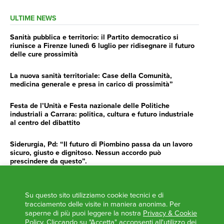
ULTIME NEWS
Sanità pubblica e territorio: il Partito democratico si
riunisce a Firenze lunedì 6 luglio per ridisegnare il futuro
delle cure prossimità
La nuova sanità territoriale: Case della Comunità,
medicina generale e presa in carico di prossimità”
Festa de l’Unità e Festa nazionale delle Politiche
industriali a Carrara: politica, cultura e futuro industriale
al centro del dibattito
Siderurgia, Pd: “Il futuro di Piombino passa da un lavoro
sicuro, giusto e dignitoso. Nessun accordo può
prescindere da questo”.
Siderurgia, Fossi, Giannoni Gentilini, Cento (Pd): “Servono
impegno e determinazione delle istituzioni”
Su questo sito utilizziamo cookie tecnici e di
tracciamento delle visite in maniera anonima. Per
AGENDA
saperne di più puoi leggere la nostra
Privacy & Cookie
Policy
. Cliccando su "Accetta" acconsenti all'utilizzo dei