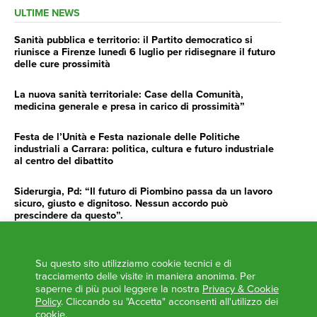
ULTIME NEWS
Sanità pubblica e territorio: il Partito democratico si
riunisce a Firenze lunedì 6 luglio per ridisegnare il futuro
delle cure prossimità
La nuova sanità territoriale: Case della Comunità,
medicina generale e presa in carico di prossimità”
Festa de l’Unità e Festa nazionale delle Politiche
industriali a Carrara: politica, cultura e futuro industriale
al centro del dibattito
Siderurgia, Pd: “Il futuro di Piombino passa da un lavoro
sicuro, giusto e dignitoso. Nessun accordo può
prescindere da questo”.
Siderurgia, Fossi, Giannoni Gentilini, Cento (Pd): “Servono
impegno e determinazione delle istituzioni”
Su questo sito utilizziamo cookie tecnici e di
tracciamento delle visite in maniera anonima. Per
AGENDA
saperne di più puoi leggere la nostra
Privacy & Cookie
Policy
. Cliccando su "Accetta" acconsenti all'utilizzo dei
cookie.
‘ANCORA UNA VOLTA LA TOSCANA TRACCIA LA