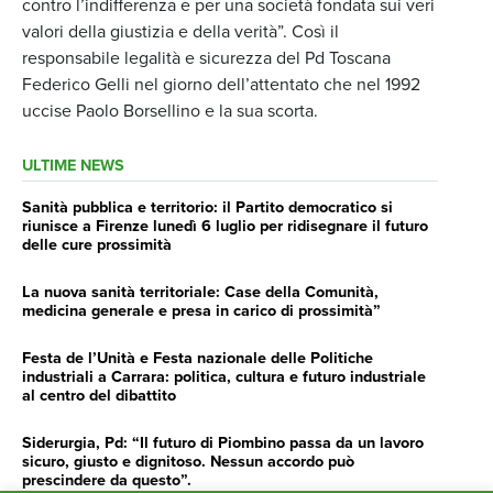
contro l’indifferenza e per una società fondata sui veri
valori della giustizia e della verità”. Così il
responsabile legalità e sicurezza del Pd Toscana
Federico Gelli nel giorno dell’attentato che nel 1992
uccise Paolo Borsellino e la sua scorta.
ULTIME NEWS
Sanità pubblica e territorio: il Partito democratico si
riunisce a Firenze lunedì 6 luglio per ridisegnare il futuro
delle cure prossimità
La nuova sanità territoriale: Case della Comunità,
medicina generale e presa in carico di prossimità”
Festa de l’Unità e Festa nazionale delle Politiche
industriali a Carrara: politica, cultura e futuro industriale
al centro del dibattito
Siderurgia, Pd: “Il futuro di Piombino passa da un lavoro
sicuro, giusto e dignitoso. Nessun accordo può
prescindere da questo”.