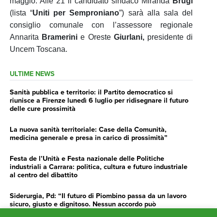
maggio. Alle 21 il candidato sindaco Miranda
Brugi
(lista “
Uniti per Semproniano
”) sarà alla sala del
consiglio comunale con l’assessore regionale
Annarita
Bramerini
e Oreste
Giurlani,
presidente di
Uncem Toscana.
ULTIME NEWS
Sanità pubblica e territorio: il Partito democratico si
riunisce a Firenze lunedì 6 luglio per ridisegnare il futuro
delle cure prossimità
La nuova sanità territoriale: Case della Comunità,
medicina generale e presa in carico di prossimità”
Festa de l’Unità e Festa nazionale delle Politiche
industriali a Carrara: politica, cultura e futuro industriale
al centro del dibattito
Siderurgia, Pd: “Il futuro di Piombino passa da un lavoro
sicuro, giusto e dignitoso. Nessun accordo può
prescindere da questo”.