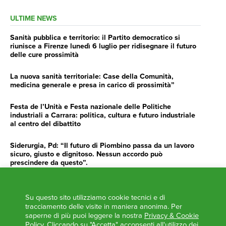
ULTIME NEWS
Sanità pubblica e territorio: il Partito democratico si
riunisce a Firenze lunedì 6 luglio per ridisegnare il futuro
delle cure prossimità
La nuova sanità territoriale: Case della Comunità,
medicina generale e presa in carico di prossimità”
Festa de l’Unità e Festa nazionale delle Politiche
industriali a Carrara: politica, cultura e futuro industriale
al centro del dibattito
Siderurgia, Pd: “Il futuro di Piombino passa da un lavoro
sicuro, giusto e dignitoso. Nessun accordo può
prescindere da questo”.
Siderurgia, Fossi, Giannoni Gentilini, Cento (Pd): “Servono
impegno e determinazione delle istituzioni”
Su questo sito utilizziamo cookie tecnici e di
tracciamento delle visite in maniera anonima. Per
AGENDA
saperne di più puoi leggere la nostra
Privacy & Cookie
Policy
. Cliccando su "Accetta" acconsenti all'utilizzo dei