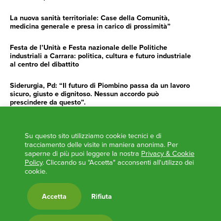
La nuova sanità territoriale: Case della Comunità,
medicina generale e presa in carico di prossimità”
Festa de l’Unità e Festa nazionale delle Politiche
industriali a Carrara: politica, cultura e futuro industriale
al centro del dibattito
Siderurgia, Pd: “Il futuro di Piombino passa da un lavoro
sicuro, giusto e dignitoso. Nessun accordo può
prescindere da questo”.
Siderurgia, Fossi, Giannoni Gentilini, Cento (Pd): “Servono
impegno e determinazione delle istituzioni”
Su questo sito utilizziamo cookie tecnici e di
tracciamento delle visite in maniera anonima. Per
AGENDA
saperne di più puoi leggere la nostra
Privacy & Cookie
Policy
. Cliccando su "Accetta" acconsenti all'utilizzo dei
cookie.
‘ANCORA UNA VOLTA LA TOSCANA TRACCIA LA
ROTTA’
L’ITALIA BOCCIATA DALL’UE
Accetta
Rifiuta
Feste Unità in Toscana 2024
Zone Logistiche Semplificate – Un’occasione da cogliere