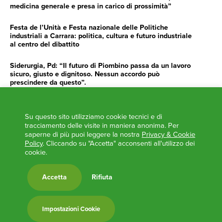
medicina generale e presa in carico di prossimità”
Festa de l’Unità e Festa nazionale delle Politiche
industriali a Carrara: politica, cultura e futuro industriale
al centro del dibattito
Siderurgia, Pd: “Il futuro di Piombino passa da un lavoro
sicuro, giusto e dignitoso. Nessun accordo può
prescindere da questo”.
Siderurgia, Fossi, Giannoni Gentilini, Cento (Pd): “Servono
impegno e determinazione delle istituzioni”
Su questo sito utilizziamo cookie tecnici e di
tracciamento delle visite in maniera anonima. Per
AGENDA
saperne di più puoi leggere la nostra
Privacy & Cookie
Policy
. Cliccando su "Accetta" acconsenti all'utilizzo dei
‘ANCORA UNA VOLTA LA TOSCANA TRACCIA LA
cookie.
ROTTA’
L’ITALIA BOCCIATA DALL’UE
Accetta
Rifiuta
Feste Unità in Toscana 2024
Zone Logistiche Semplificate – Un’occasione da cogliere
Impostazioni Cookie
Europa in Circolo. Venerdì primo incontro del Pd a
Viareggio