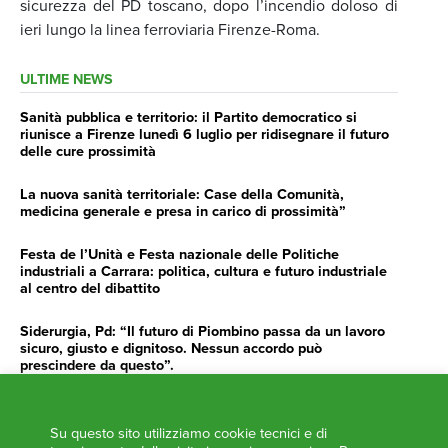
sicurezza del PD toscano, dopo l’incendio doloso di
ieri lungo la linea ferroviaria Firenze-Roma.
ULTIME NEWS
Sanità pubblica e territorio: il Partito democratico si
riunisce a Firenze lunedì 6 luglio per ridisegnare il futuro
delle cure prossimità
La nuova sanità territoriale: Case della Comunità,
medicina generale e presa in carico di prossimità”
Festa de l’Unità e Festa nazionale delle Politiche
industriali a Carrara: politica, cultura e futuro industriale
al centro del dibattito
Siderurgia, Pd: “Il futuro di Piombino passa da un lavoro
sicuro, giusto e dignitoso. Nessun accordo può
prescindere da questo”.
Siderurgia, Fossi, Giannoni Gentilini, Cento (Pd): “Servono
impegno e determinazione delle istituzioni”
Su questo sito utilizziamo cookie tecnici e di