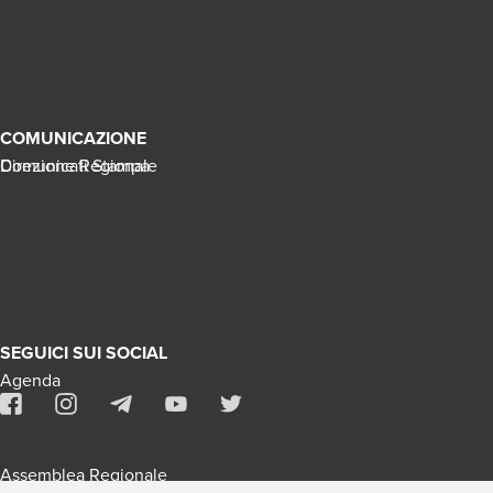
COMUNICAZIONE
Direzione Regionale
Comunicati Stampa
SEGUICI SUI SOCIAL
Agenda
Assemblea Regionale