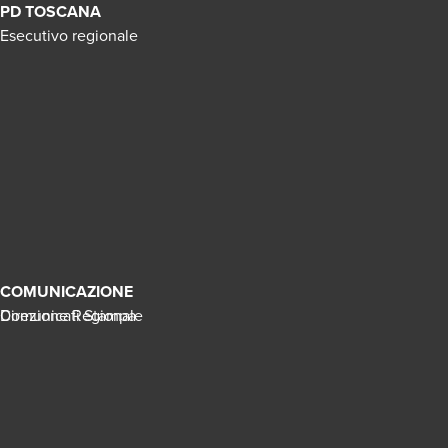
PD TOSCANA
Esecutivo regionale
COMUNICAZIONE
Direzione Regionale
Comunicati Stampa