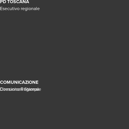
PD TOSCANA
Esecutivo regionale
COMUNICAZIONE
Direzione Regionale
Comunicati Stampa