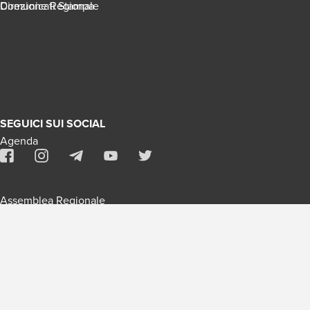
Direzione Regionale
Comunicati Stampa
SEGUICI SUI SOCIAL
Agenda
Assemblea Regionale
Contatti