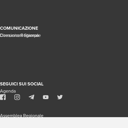
COMUNICAZIONE
Direzione Regionale
Comunicati Stampa
SEGUICI SUI SOCIAL
Agenda
Assemblea Regionale