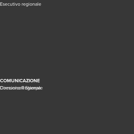
Esecutivo regionale
COMUNICAZIONE
Direzione Regionale
Comunicati Stampa