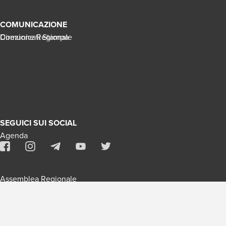
COMUNICAZIONE
Direzione Regionale
Comunicati Stampa
SEGUICI SUI SOCIAL
Agenda
Assemblea Regionale