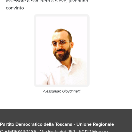
assessore a San Piero a Sieve, juventino
convinto
Alessandro Giovannelli
Partito Democratico della Toscana - Unione Regionale
C.F.94153430486 - Via Forlanini, 162 - 50127 Firenze